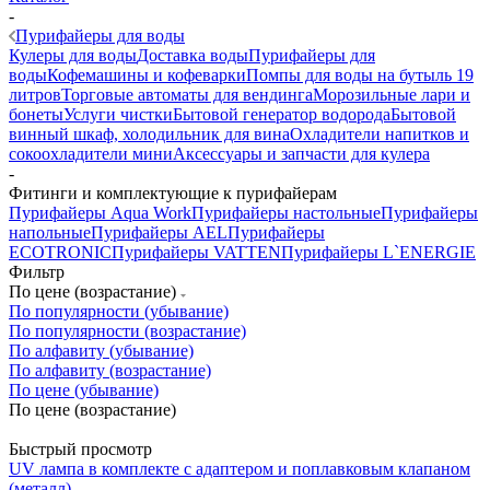
-
Пурифайеры для воды
Кулеры для воды
Доставка воды
Пурифайеры для
воды
Кофемашины и кофеварки
Помпы для воды на бутыль 19
литров
Торговые автоматы для вендинга
Морозильные лари и
бонеты
Услуги чистки
Бытовой генератор водорода
Бытовой
винный шкаф, холодильник для вина
Охладители напитков и
сокоохладители мини
Аксессуары и запчасти для кулера
-
Фитинги и комплектующие к пурифайерам
Пурифайеры Aqua Work
Пурифайеры настольные
Пурифайеры
напольные
Пурифайеры AEL
Пурифайеры
ECOTRONIC
Пурифайеры VATTEN
Пурифайеры L`ENERGIE
Фильтр
По цене (возрастание)
По популярности (убывание)
По популярности (возрастание)
По алфавиту (убывание)
По алфавиту (возрастание)
По цене (убывание)
По цене (возрастание)
Быстрый просмотр
UV лампа в комплекте с адаптером и поплавковым клапаном
(металл)