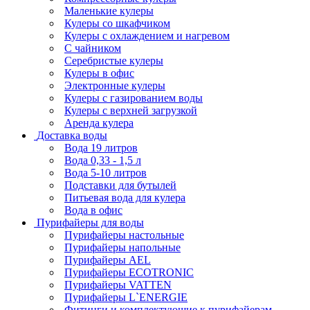
Маленькие кулеры
Кулеры со шкафчиком
Кулеры с охлаждением и нагревом
С чайником
Серебристые кулеры
Кулеры в офис
Электронные кулеры
Кулеры с газированием воды
Кулеры с верхней загрузкой
Аренда кулера
Доставка воды
Вода 19 литров
Вода 0,33 - 1,5 л
Вода 5-10 литров
Подставки для бутылей
Питьевая вода для кулера
Вода в офис
Пурифайеры для воды
Пурифайеры настольные
Пурифайеры напольные
Пурифайеры AEL
Пурифайеры ECOTRONIC
Пурифайеры VATTEN
Пурифайеры L`ENERGIE
Фитинги и комплектующие к пурифайерам