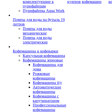
комплектующие к
кулеров
кофемашин
к
пурифайерам
Пурифайеры Aqua Work
Помпы для воды на бутыль 19
литров
Помпы для воды
механические
Помпы для воды
электрические
Кофемашины и кофеварки
Капсульная кофемашина
Кофемашины зерновые
Кофемашины для
дома
Рожковые
кофемашины
Кофемашины б/у
Автоматические
кофемашины
Кофемашины с
капучинатором
Профессиональные
кофемашины