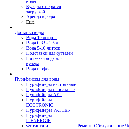
воды
Кулеры с верхней
загрузкой
Аренда кулера
Ещё
Доставка воды
Вода 19 литров
Вода 0,33 - 1,5 л
Вода 5-10 литров
Подставки для бутылей
Питьевая вода для
кулера
Вода в офис
Пурифайеры для воды
Пурифайеры настольные
Пурифайеры напольные
Пурифайеры AEL
Пурифайеры
ECOTRONIC
Пурифайеры VATTEN
Пурифайеры
L`ENERGIE
Фитинги и
Ремонт
Обслуживание
Ч