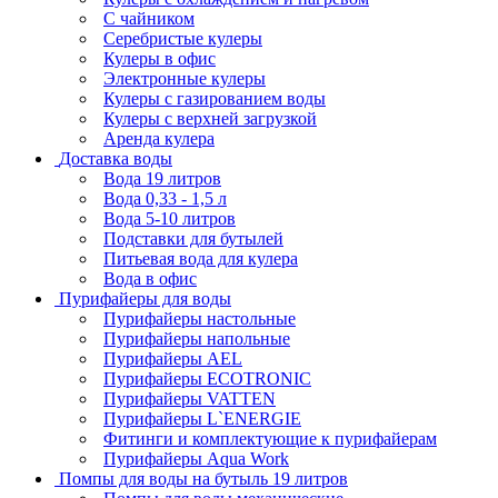
С чайником
Серебристые кулеры
Кулеры в офис
Электронные кулеры
Кулеры с газированием воды
Кулеры с верхней загрузкой
Аренда кулера
Доставка воды
Вода 19 литров
Вода 0,33 - 1,5 л
Вода 5-10 литров
Подставки для бутылей
Питьевая вода для кулера
Вода в офис
Пурифайеры для воды
Пурифайеры настольные
Пурифайеры напольные
Пурифайеры AEL
Пурифайеры ECOTRONIC
Пурифайеры VATTEN
Пурифайеры L`ENERGIE
Фитинги и комплектующие к пурифайерам
Пурифайеры Aqua Work
Помпы для воды на бутыль 19 литров