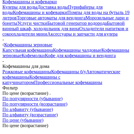
Кофемашины и кофеварки
Кулеры для воды
Доставка воды
Пурифайеры для
воды
Кофемашины и кофеварки
Помпы для воды на бутыль 19
литров
Торговые автоматы для вендинга
Морозильные лари и
бонеты
Услуги чистки
Бытовой генератор водорода
Бытовой
винный шкаф, холодильник для вина
Охладители напитков и
сокоохладители мини
Аксессуары и запчасти для кулера
-
Кофемашины зерновые
Капсульная кофемашина
Кофемашины чалдовые
Кофемашины
зерновые
Кофемолки
Кофе для кофемашины и вендинга
-
Кофемашины для дома
Рожковые кофемашины
Кофемашины б/у
Автоматические
кофемашины
Кофемашины с
капучинатором
Профессиональные кофемашины
Фильтр
По цене (возрастание)
По популярности (убывание)
По популярности (возрастание)
По алфавиту (убывание)
По алфавиту (возрастание)
По цене (убывание)
По цене (возрастание)