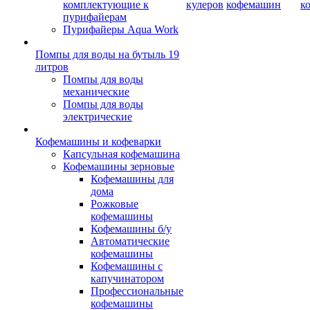
комплектующие к
кулеров
кофемашин
к
пурифайерам
Пурифайеры Aqua Work
Помпы для воды на бутыль 19
литров
Помпы для воды
механические
Помпы для воды
электрические
Кофемашины и кофеварки
Капсульная кофемашина
Кофемашины зерновые
Кофемашины для
дома
Рожковые
кофемашины
Кофемашины б/у
Автоматические
кофемашины
Кофемашины с
капучинатором
Профессиональные
кофемашины