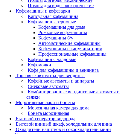
Помпы для воды механические
Помпы для воды электрические
Кофемашины и кофеварки
Капсульная кофемашина
Кофемашины зерновые
Кофемашины для дома
Рожковые кофемашины
Кофемашины б/у
Автоматические кофемашины
Кофемашины с капучинатором
Профессиональные кофемашины
Кофемашины чалдовые
Кофемолки
Кофе для кофемашины и вендинга
Торговые автоматы для вендинга
Кофейные автоматы и аппараты
Снековые автоматы
Комбинированные вендинговые автоматы и
связки
Морозильные лари и бонеты
Морозильная камера для дома
Бонета морозильная
Бытовой генератор водорода
Бытовой винный шкаф, холодильник для вина
Охладители напитков и сокоохладители мини