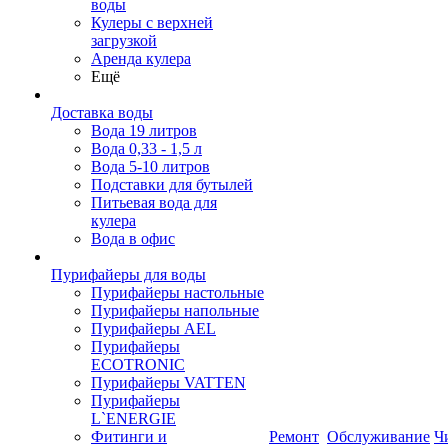
воды
Кулеры с верхней
загрузкой
Аренда кулера
Ещё
Доставка воды
Вода 19 литров
Вода 0,33 - 1,5 л
Вода 5-10 литров
Подставки для бутылей
Питьевая вода для
кулера
Вода в офис
Пурифайеры для воды
Пурифайеры настольные
Пурифайеры напольные
Пурифайеры AEL
Пурифайеры
ECOTRONIC
Пурифайеры VATTEN
Пурифайеры
L`ENERGIE
Фитинги и
Ремонт
Обслуживание
Ч